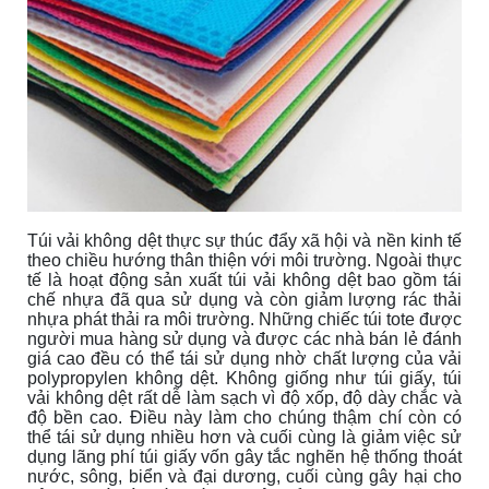
Túi vải không dệt thực sự thúc đẩy xã hội và nền kinh tế
theo
chiều hướng
thân thiện với môi trường. Ngoài thực
tế là hoạt động sản xuất túi
vải không dệt bao gồm
tái
chế nhựa đã qua sử dụng
và
còn giảm lượng rác thải
nhựa phát
thải ra môi trường
. Những chiếc túi tote được
người mua hàng sử dụng và được các nhà bán lẻ đánh
giá cao đều có thể tái sử dụng nhờ chất lượng của vải
polypropylen không dệt. Không giống như túi giấy, túi
vải không dệt rất dễ làm sạch vì độ xốp, độ dày
chắc
và
độ bền cao. Điều này làm cho chúng thậm chí còn có
thể tái sử dụng nhiều hơn và cuối cùng là giảm việc sử
dụng lãng phí túi giấy vốn gây tắc nghẽn hệ thống thoát
nước, sông, biển và đại dương, cuối cùng gây hại cho