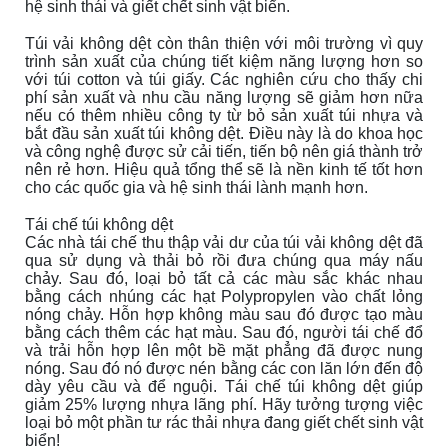
hệ sinh thái và giết chết sinh vật biển.
Túi vải không dệt còn thân thiện với môi trường vì quy
trình sản xuất của chúng tiết kiệm năng lượng hơn so
với túi cotton và túi giấy. Các nghiên cứu cho thấy chi
phí sản xuất và nhu cầu năng lượng sẽ giảm hơn nữa
nếu có thêm nhiều công ty từ bỏ sản xuất túi nhựa và
bắt đầu sản xuất túi không dệt. Điều này là do khoa học
và công nghệ được sử cải
tiến,
tiến bộ nên
giá thành
trở
nên rẻ hơn. Hiệu quả tổng thể sẽ là nền kinh tế tốt hơn
cho các quốc gia và hệ sinh thái lành mạnh hơn.
Tái chế túi không dệt
Các nhà tái chế thu thập vải
dư của túi vải không dệt đã
qua sử dụng và thải bỏ rồi đưa chúng qua máy nấu
chảy. Sau đó, loại bỏ tất cả các màu sắc khác nhau
bằng cách nhúng các hạt Polypropylen vào chất lỏng
nóng chảy. Hỗn hợp không màu sau đó được tạo màu
bằng cách thêm các hạt màu. Sau đó, người tái chế đổ
và trải hỗn hợp lên một bề mặt phẳng đã được nung
nóng. Sau đó nó được nén bằng các con lăn lớn đến độ
dày yêu cầu và để nguội. Tái chế túi không dệt giúp
giảm 25% lượng nhựa lãng phí. Hãy tưởng tượng việc
loại bỏ một phần tư rác thải nhựa đang giết chết sinh vật
biển!