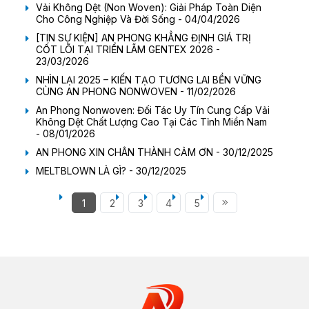
Vải Không Dệt (Non Woven): Giải Pháp Toàn Diện
Cho Công Nghiệp Và Đời Sống - 04/04/2026
[TIN SỰ KIỆN] AN PHONG KHẲNG ĐỊNH GIÁ TRỊ
CỐT LÕI TẠI TRIỂN LÃM GENTEX 2026 -
23/03/2026
NHÌN LẠI 2025 – KIẾN TẠO TƯƠNG LAI BỀN VỮNG
CÙNG AN PHONG NONWOVEN - 11/02/2026
An Phong Nonwoven: Đối Tác Uy Tín Cung Cấp Vải
Không Dệt Chất Lượng Cao Tại Các Tỉnh Miền Nam
- 08/01/2026
AN PHONG XIN CHÂN THÀNH CẢM ƠN - 30/12/2025
MELTBLOWN LÀ GÌ? - 30/12/2025
1
2
3
4
5