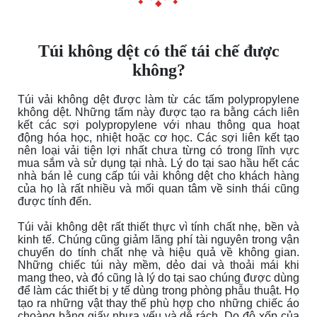
Túi không dệt có thể tái chế được
không?
Túi vải không dệt được làm từ các tấm polypropylene
không dệt. Những tấm này được tạo ra bằng cách liên
kết các sợi polypropylene với nhau thông qua hoạt
động hóa học, nhiệt hoặc cơ học. Các sợi liên kết tạo
nên loại vải tiện lợi nhất chưa từng có trong lĩnh vực
mua sắm và sử dụng tại nhà. Lý do tại sao hầu hết các
nhà bán lẻ cung cấp túi vải không dệt cho khách hàng
của họ là rất nhiều và mối quan tâm về sinh thái cũng
được tính đến.
Túi vải không dệt rất thiết thực vì tính chất nhẹ, bền và
kinh
tế
. Chúng cũng giảm lãng phí tài nguyên trong vận
chuyển do tính chất nhẹ và hiệu quả về không gian.
Những chiếc túi này mềm, dẻo
dai
và thoải mái khi
mang theo, và đó cũng là lý do tại sao chúng được dùng
để làm các thiết bị y tế dùng trong phòng phẫu thuật. Họ
tạo ra những vật thay thế phù hợp cho những chiếc áo
choàng bằng giấy nhựa yếu và dễ rách. Do độ xốp của