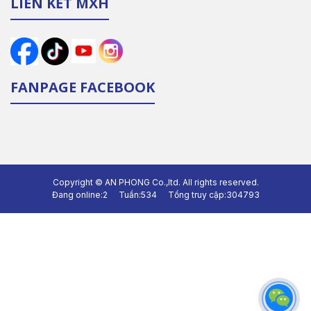
LIÊN KẾT MXH
FANPAGE FACEBOOK
Copyright ©
AN PHONG Co.,ltd.
All rights reserved.
Đang online:
2
Tuần:
534
Tổng truy cập:
304793