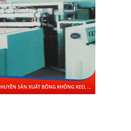
DÂY CHUYỀN SẢN XUẤT BÔNG KHÔNG KEO, BÔNG CỨNG KIỂU XL-BG112