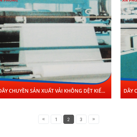
DÂY CHUYỀN SẢN XUẤT VẢI KHÔNG DỆT KIỂU XL-BG118 CÁN NHIỆT XL-BG113
1
2
3