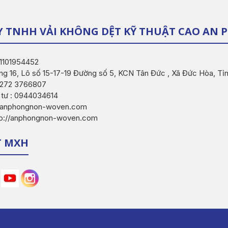
Y TNHH VẢI KHÔNG DỆT KỸ THUẬT CAO AN
 1101954452
ng 16, Lô số 15-17-19 Đường số 5, KCN Tân Đức , Xã Đức Hòa, Tỉ
 0272 3766807
 tư : 0944034614
o@anphongnon-woven.com
tp://anphongnon-woven.com
T MXH