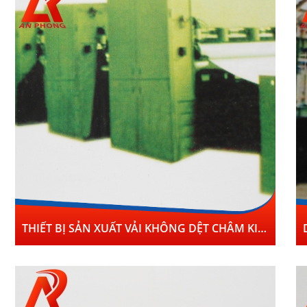
THIẾT BỊ SẢN XUẤT VẢI KHÔNG DỆT CHÂM KIM SẢN LƯỢNG CAO, TỐC ĐỘ CAO THÀNH BỘ