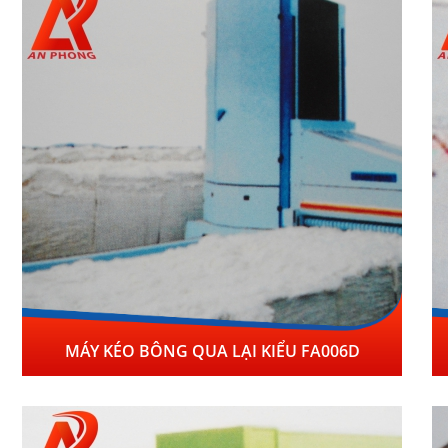
MÁY KÉO BÔNG QUA LẠI KIỂU FA006D