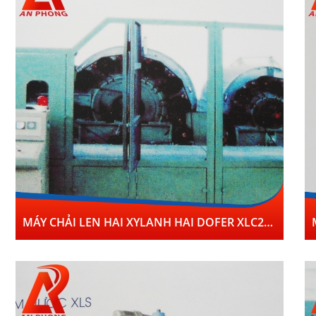
MÁY CHẢI LEN HAI XYLANH HAI DOFER XLC2D2II