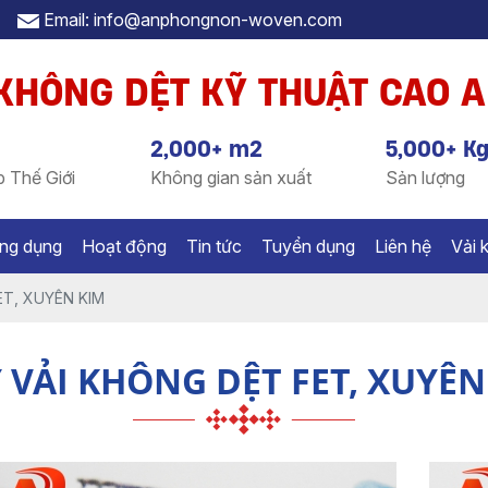
Email: info@anphongnon-woven.com
 KHÔNG DỆT KỸ THUẬT CAO 
2,000+ m2
5,000+ K
 Thế Giới
Không gian sản xuất
Sản lượng
ng dụng
Hoạt động
Tin tức
Tuyển dụng
Liên hệ
Vải 
ET, XUYÊN KIM
 VẢI KHÔNG DỆT FET, XUYÊN