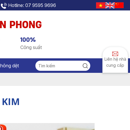
Hotline: 07 9595 9696
AN PHONG
g
100%
Công suất
Liên hệ nhà
không dệt
cung cấp
 KIM