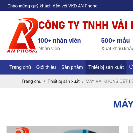
quý khách đến với VKD AN Phong
CÔNG TY TNHH VẢI
100+ nhân viên
500+ mẫu
Nhân viên
Xuất khẩu khắp
Trang chủ
Giới thiệu
Sản phẩm
Thiết bị sản xuất
Ứ
Trang chủ
Thiết bị sản xuất
MÁY VẢI KHÔNG DỆT F
MÁY