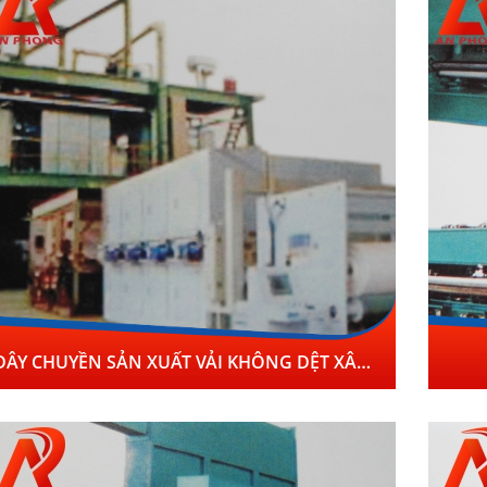
DÂY CHUYỀN SẢN XUẤT VẢI KHÔNG DỆT XÂM NƯỚC 2500MM