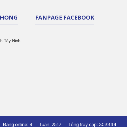
 PHONG
FANPAGE FACEBOOK
nh Tây Ninh
Đang online:
4
Tuần:
2517
Tổng truy cập:
303344