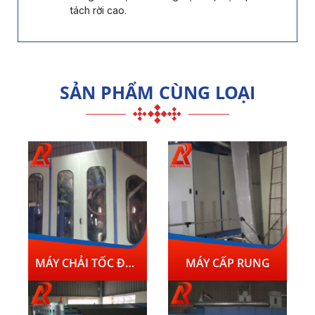
tách rời cao.
SẢN PHẨM CÙNG LOẠI
MÁY CHẢI TỐC ĐỘ CAO
MÁY CẤP RUNG