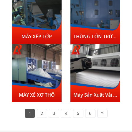
MÁY XẾP LỚP
THÙNG LỚN TRỮ BÔNG
MÁY XÉ XƠ THÔ
Máy Sản Xuất Vải Địa Kỹ Thuật Tại Việt Nam
1
2
3
4
5
6