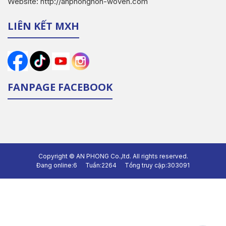
Website: http://anphongnon-woven.com
LIÊN KẾT MXH
FANPAGE FACEBOOK
Copyright ©
AN PHONG Co.,ltd.
All rights reserved.
Đang online:
6
Tuần:
2264
Tổng truy cập:
303091