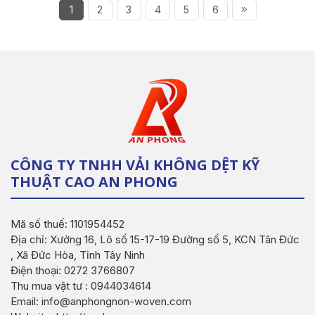
1
2
3
4
5
6
CÔNG TY TNHH VẢI KHÔNG DỆT KỸ
THUẬT CAO AN PHONG
Mã số thuế: 1101954452
Địa chỉ: Xưởng 16, Lô số 15-17-19 Đường số 5, KCN Tân Đức
, Xã Đức Hòa, Tỉnh Tây Ninh
Điện thoại: 0272 3766807
Thu mua vật tư : 0944034614
Email: info@anphongnon-woven.com