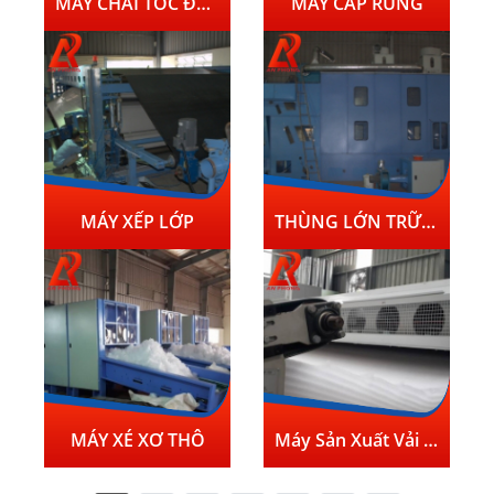
MÁY CHẢI TỐC ĐỘ CAO
MÁY CẤP RUNG
MÁY XẾP LỚP
THÙNG LỚN TRỮ BÔNG
MÁY XÉ XƠ THÔ
Máy Sản Xuất Vải Địa Kỹ Thuật Tại Việt Nam