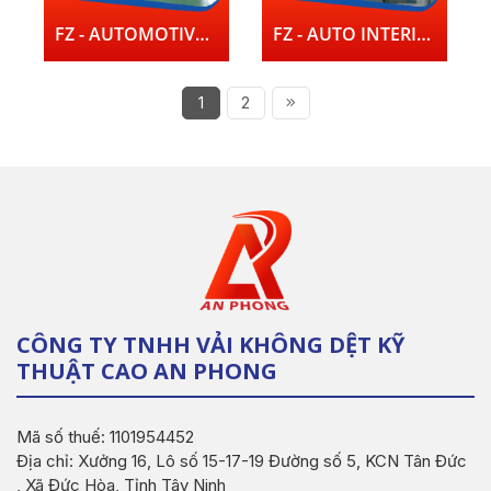
FZ - AUTOMOTIVE IN TERIORS NONWOVENS PRODUCTION LINE
FZ - AUTO INTERIOR TRIMMING AUTOMATIC PRODUCTION LINE
1
2
CÔNG TY TNHH VẢI KHÔNG DỆT KỸ
THUẬT CAO AN PHONG
Mã số thuế: 1101954452
Địa chỉ: Xưởng 16, Lô số 15-17-19 Đường số 5, KCN Tân Đức
, Xã Đức Hòa, Tỉnh Tây Ninh