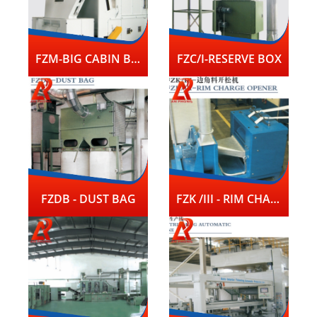
FZM-BIG CABIN BLENDER
FZC/I-RESERVE BOX
FZDB - DUST BAG
FZK /III - RIM CHARGE OPENER