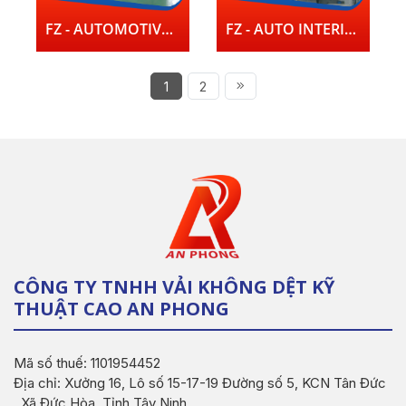
FZ - AUTOMOTIVE IN TERIORS NONWOVENS PRODUCTION LINE
FZ - AUTO INTERIOR TRIMMING AUTOMATIC PRODUCTION LINE
1
2
CÔNG TY TNHH VẢI KHÔNG DỆT KỸ
THUẬT CAO AN PHONG
Mã số thuế: 1101954452
Địa chỉ: Xưởng 16, Lô số 15-17-19 Đường số 5, KCN Tân Đức
, Xã Đức Hòa, Tỉnh Tây Ninh