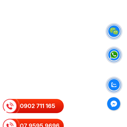
0902 711 165
07 9595 9696