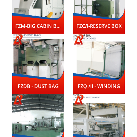
FZM-BIG CABIN BLENDER
FZC/I-RESERVE BOX
FZDB - DUST BAG
FZQ /II - WINDING