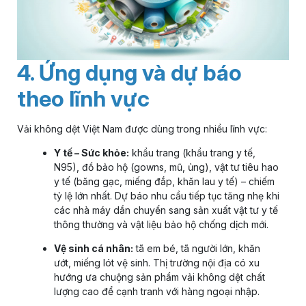
4. Ứng dụng và dự báo
theo lĩnh vực
Vải không dệt Việt Nam được dùng trong nhiều lĩnh vực:
Y tế – Sức khỏe:
khẩu trang (khẩu trang y tế,
N95), đồ bảo hộ (gowns, mũ, ủng), vật tư tiêu hao
y tế (băng gạc, miếng đắp, khăn lau y tế) – chiếm
tỷ lệ lớn nhất. Dự báo nhu cầu tiếp tục tăng nhẹ khi
các nhà máy dần chuyển sang sản xuất vật tư y tế
thông thường và vật liệu bảo hộ chống dịch mới.
Vệ sinh cá nhân:
tã em bé, tã người lớn, khăn
ướt, miếng lót vệ sinh. Thị trường nội địa có xu
hướng ưa chuộng sản phẩm vải không dệt chất
lượng cao để cạnh tranh với hàng ngoại nhập.