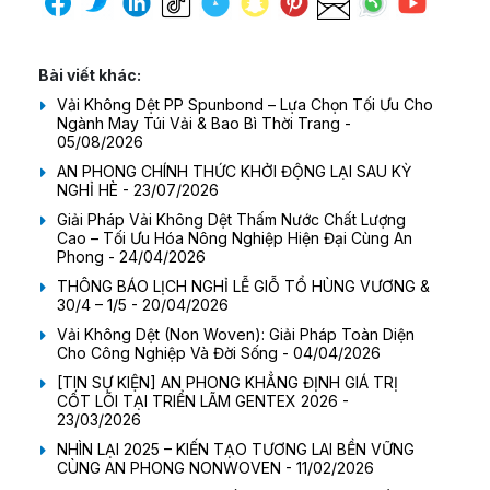
Bài viết khác:
Vải Không Dệt PP Spunbond – Lựa Chọn Tối Ưu Cho
Ngành May Túi Vải & Bao Bì Thời Trang -
05/08/2026
AN PHONG CHÍNH THỨC KHỞI ĐỘNG LẠI SAU KỲ
NGHỈ HÈ - 23/07/2026
Giải Pháp Vải Không Dệt Thấm Nước Chất Lượng
Cao – Tối Ưu Hóa Nông Nghiệp Hiện Đại Cùng An
Phong - 24/04/2026
THÔNG BÁO LỊCH NGHỈ LỄ GIỖ TỔ HÙNG VƯƠNG &
30/4 – 1/5 - 20/04/2026
Vải Không Dệt (Non Woven): Giải Pháp Toàn Diện
Cho Công Nghiệp Và Đời Sống - 04/04/2026
[TIN SỰ KIỆN] AN PHONG KHẲNG ĐỊNH GIÁ TRỊ
CỐT LÕI TẠI TRIỂN LÃM GENTEX 2026 -
23/03/2026
NHÌN LẠI 2025 – KIẾN TẠO TƯƠNG LAI BỀN VỮNG
CÙNG AN PHONG NONWOVEN - 11/02/2026