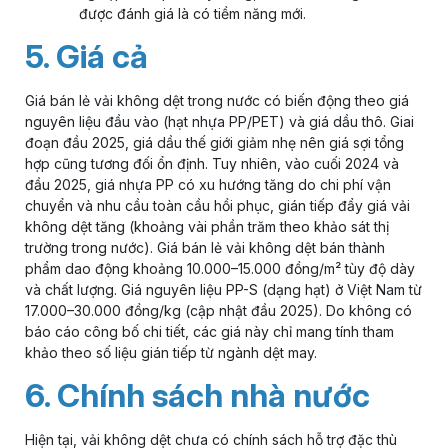
được đánh giá là có tiềm năng mới.
5. Giá cả
Giá bán lẻ vải không dệt trong nước có biến động theo giá
nguyên liệu đầu vào (hạt nhựa PP/PET) và giá dầu thô. Giai
đoạn đầu 2025, giá dầu thế giới giảm nhẹ nên giá sợi tổng
hợp cũng tương đối ổn định. Tuy nhiên, vào cuối 2024 và
đầu 2025, giá nhựa PP có xu hướng tăng do chi phí vận
chuyển và nhu cầu toàn cầu hồi phục, gián tiếp đẩy giá vải
không dệt tăng (khoảng vài phần trăm theo khảo sát thị
trường trong nước). Giá bán lẻ vải không dệt bán thành
phẩm dao động khoảng 10.000–15.000 đồng/m² tùy độ dày
và chất lượng. Giá nguyên liệu PP-S (dạng hạt) ở Việt Nam từ
17.000–30.000 đồng/kg (cập nhật đầu 2025). Do không có
báo cáo công bố chi tiết, các giá này chỉ mang tính tham
khảo theo số liệu gián tiếp từ ngành dệt may.
6. Chính sách nhà nước
Hiện tại, vải không dệt chưa có chính sách hỗ trợ đặc thù