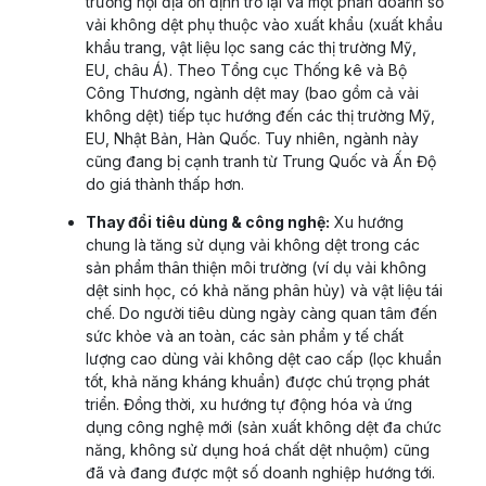
trường nội địa ổn định trở lại và một phần doanh số
vải không dệt phụ thuộc vào xuất khẩu (xuất khẩu
khẩu trang, vật liệu lọc sang các thị trường Mỹ,
EU, châu Á). Theo Tổng cục Thống kê và Bộ
Công Thương, ngành dệt may (bao gồm cả vải
không dệt) tiếp tục hướng đến các thị trường Mỹ,
EU, Nhật Bản, Hàn Quốc. Tuy nhiên, ngành này
cũng đang bị cạnh tranh từ Trung Quốc và Ấn Độ
do giá thành thấp hơn.
Thay đổi tiêu dùng & công nghệ:
Xu hướng
chung là tăng sử dụng vải không dệt trong các
sản phẩm thân thiện môi trường (ví dụ vải không
dệt sinh học, có khả năng phân hủy) và vật liệu tái
chế. Do người tiêu dùng ngày càng quan tâm đến
sức khỏe và an toàn, các sản phẩm y tế chất
lượng cao dùng vải không dệt cao cấp (lọc khuẩn
tốt, khả năng kháng khuẩn) được chú trọng phát
triển. Đồng thời, xu hướng tự động hóa và ứng
dụng công nghệ mới (sản xuất không dệt đa chức
năng, không sử dụng hoá chất dệt nhuộm) cũng
đã và đang được một số doanh nghiệp hướng tới.