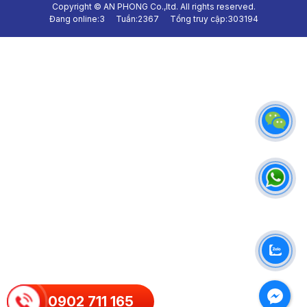
Copyright ©
AN PHONG Co.,ltd.
All rights reserved.
Đang online:
3
Tuần:
2367
Tổng truy cập:
303194
0902 711 165