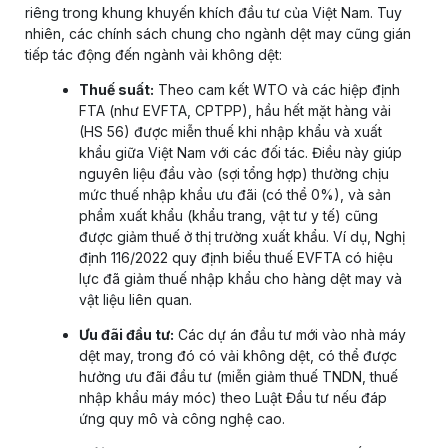
riêng trong khung khuyến khích đầu tư của Việt Nam. Tuy
nhiên, các chính sách chung cho ngành dệt may cũng gián
tiếp tác động đến ngành vải không dệt:
Thuế suất:
Theo cam kết WTO và các hiệp định
FTA (như EVFTA, CPTPP), hầu hết mặt hàng vải
(HS 56) được miễn thuế khi nhập khẩu và xuất
khẩu giữa Việt Nam với các đối tác. Điều này giúp
nguyên liệu đầu vào (sợi tổng hợp) thường chịu
mức thuế nhập khẩu ưu đãi (có thể 0%), và sản
phẩm xuất khẩu (khẩu trang, vật tư y tế) cũng
được giảm thuế ở thị trường xuất khẩu. Ví dụ, Nghị
định 116/2022 quy định biểu thuế EVFTA có hiệu
lực đã giảm thuế nhập khẩu cho hàng dệt may và
vật liệu liên quan.
Ưu đãi đầu tư:
Các dự án đầu tư mới vào nhà máy
dệt may, trong đó có vải không dệt, có thể được
hưởng ưu đãi đầu tư (miễn giảm thuế TNDN, thuế
nhập khẩu máy móc) theo Luật Đầu tư nếu đáp
ứng quy mô và công nghệ cao.