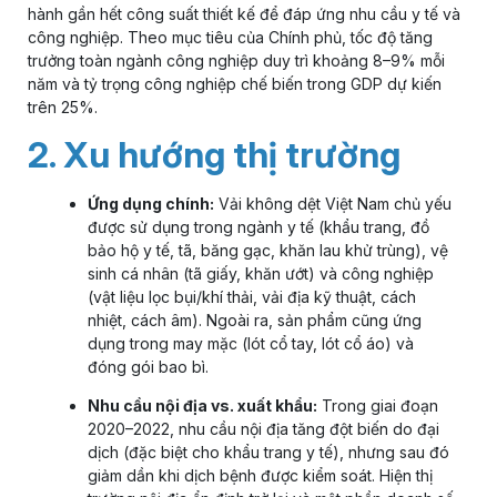
hành gần hết công suất thiết kế để đáp ứng nhu cầu y tế và
công nghiệp. Theo mục tiêu của Chính phủ, tốc độ tăng
trưởng toàn ngành công nghiệp duy trì khoảng 8–9% mỗi
năm và tỷ trọng công nghiệp chế biến trong GDP dự kiến
trên 25%.
2. Xu hướng thị trường
Ứng dụng chính:
Vải không dệt Việt Nam chủ yếu
được sử dụng trong ngành y tế (khẩu trang, đồ
bảo hộ y tế, tã, băng gạc, khăn lau khử trùng), vệ
sinh cá nhân (tã giấy, khăn ướt) và công nghiệp
(vật liệu lọc bụi/khí thải, vải địa kỹ thuật, cách
nhiệt, cách âm). Ngoài ra, sản phẩm cũng ứng
dụng trong may mặc (lót cổ tay, lót cổ áo) và
đóng gói bao bì.
Nhu cầu nội địa vs. xuất khẩu:
Trong giai đoạn
2020–2022, nhu cầu nội địa tăng đột biến do đại
dịch (đặc biệt cho khẩu trang y tế), nhưng sau đó
giảm dần khi dịch bệnh được kiểm soát. Hiện thị