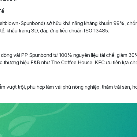
Tế
tblown-Spunbond) sở hữu khả năng kháng khuẩn 99%, chống t
tế, khẩu trang 3D, đáp ứng tiêu chuẩn ISO:13485.
dòng vải PP Spunbond từ 100% nguyên liệu tái chế, giảm 30% 
ác thương hiệu F&B như The Coffee House, KFC ưu tiên lựa ch
m vượt trội, phù hợp làm vải phủ nông nghiệp, thảm trải sàn, 