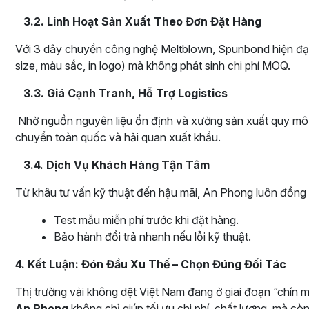
3.2. Linh Hoạt Sản Xuất Theo Đơn Đặt Hàng
Với 3 dây chuyền công nghệ Meltblown, Spunbond hiện đại,
size, màu sắc, in logo) mà không phát sinh chi phí MOQ.
3.3. Giá Cạnh Tranh, Hỗ Trợ Logistics
Nhờ nguồn nguyên liệu ổn định và xưởng sản xuất quy mô l
chuyển toàn quốc và hải quan xuất khẩu.
3.4. Dịch Vụ Khách Hàng Tận Tâm
Từ khâu tư vấn kỹ thuật đến hậu mãi, An Phong luôn đồng
Test mẫu miễn phí trước khi đặt hàng.
Bảo hành đổi trả nhanh nếu lỗi kỹ thuật.
4. Kết Luận: Đón Đầu Xu Thế – Chọn Đúng Đối Tác
Thị trường vải không dệt Việt Nam đang ở giai đoạn “chín 
An Phong
không chỉ giúp tối ưu chi phí, chất lượng, mà cò