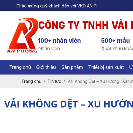
g quý khách đến với VKD AN Phong
CÔNG TY TNHH VẢI
100+ nhân viên
500+ mẫu
Nhân viên
Xuất khẩu khắp
Trang chủ
Giới thiệu
Sản phẩm
Thiết bị sản xuất
Ứ
Trang chủ
Tin tức
Vải Không Dệt – Xu Hướng “Xanh
VẢI KHÔNG DỆT – XU HƯỚN