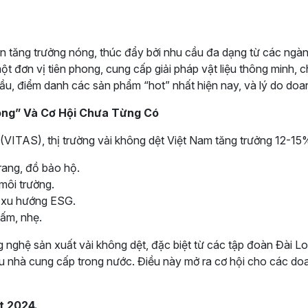
đoạn tăng trưởng nóng, thúc đẩy bởi nhu cầu đa dạng từ các ng
ột đơn vị tiên phong, cung cấp giải pháp vật liệu thông minh, 
 cầu, điểm danh các sản phẩm “hot” nhất hiện nay, và lý do do
Nóng” Và Cơ Hội Chưa Từng Có
(VITAS), thị trường vải không dệt Việt Nam tăng trưởng 12-1
rang, đồ bảo hộ.
môi trường.
ụ xu hướng ESG.
hấm, nhẹ.
nghệ sản xuất vải không dệt, đặc biệt từ các tập đoàn Đài Lo
u nhà cung cấp trong nước. Điều này mở ra cơ hội cho các d
t 2024.