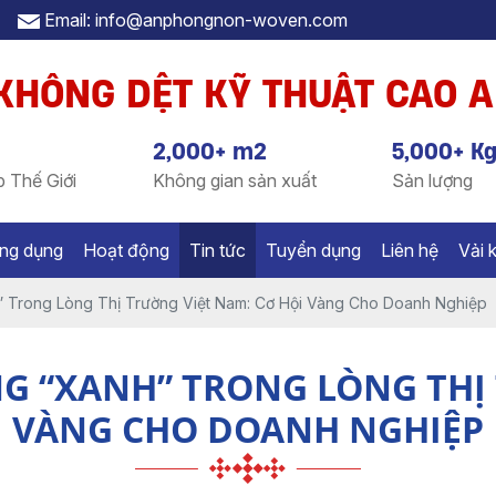
Email: info@anphongnon-woven.com
 KHÔNG DỆT KỸ THUẬT CAO 
2,000+ m2
5,000+ K
 Thế Giới
Không gian sản xuất
Sản lượng
ng dụng
Hoạt động
Tin tức
Tuyển dụng
Liên hệ
Vải 
” Trong Lòng Thị Trường Việt Nam: Cơ Hội Vàng Cho Doanh Nghiệp
G “XANH” TRONG LÒNG THỊ
VÀNG CHO DOANH NGHIỆP