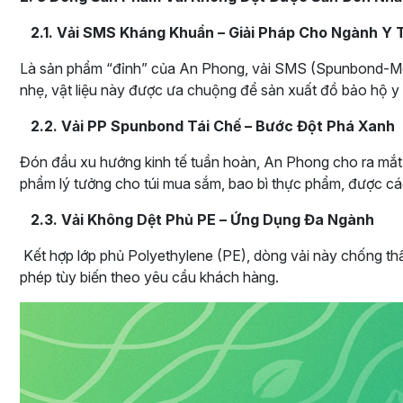
2.1. Vải SMS Kháng Khuẩn – Giải Pháp Cho Ngành Y 
Là sản phẩm “đỉnh” của An Phong, vải SMS (Spunbond-Mel
nhẹ, vật liệu này được ưa chuộng để sản xuất đồ bảo hộ y 
2.2. Vải PP Spunbond Tái Chế – Bước Đột Phá Xanh
Đón đầu xu hướng kinh tế tuần hoàn, An Phong cho ra mắt 
phẩm lý tưởng cho túi mua sắm, bao bì thực phẩm, được c
2.3. Vải Không Dệt Phủ PE – Ứng Dụng Đa Ngành
Kết hợp lớp phủ Polyethylene (PE), dòng vải này chống thấ
phép tùy biến theo yêu cầu khách hàng.