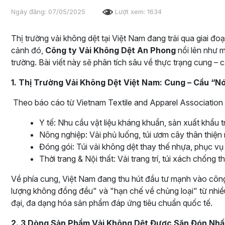
Ngày đăng: 07/05/2025
Lượt xem: 1634
Thị trường vải không dệt tại Việt Nam đang trải qua giai 
cảnh đó,
Công ty Vải Không Dệt An Phong
nổi lên như m
trường. Bài viết này sẽ phân tích sâu về thực trạng cung –
1. Thị Trường Vải Không Dệt Việt Nam: Cung – Cầu “
Theo báo cáo từ Vietnam Textile and Apparel Association 
Y tế: Nhu cầu vật liệu kháng khuẩn, sản xuất khẩu t
Nông nghiệp: Vải phủ luống, túi ươm cây thân thiện 
Đóng gói: Túi vải không dệt thay thế nhựa, phục v
Thời trang & Nội thất: Vải trang trí, túi xách chống t
Về phía cung, Việt Nam đang thu hút đầu tư mạnh vào công 
lượng không đồng đều" và "hạn chế về chủng loại" từ nhiề
đại, đa dạng hóa sản phẩm đáp ứng tiêu chuẩn quốc tế.
2. 3 Dòng Sản Phẩm Vải Không Dệt Được Săn Đón Nhấ