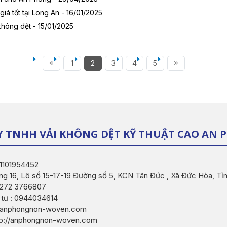
giá tốt tại Long An - 16/01/2025
không dệt - 15/01/2025
1
2
3
4
5
Y TNHH VẢI KHÔNG DỆT KỸ THUẬT CAO AN
 1101954452
ng 16, Lô số 15-17-19 Đường số 5, KCN Tân Đức , Xã Đức Hòa, Tỉ
 0272 3766807
 tư : 0944034614
o@anphongnon-woven.com
tp://anphongnon-woven.com