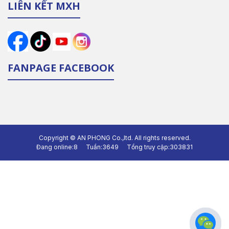
LIÊN KẾT MXH
FANPAGE FACEBOOK
Copyright ©
AN PHONG Co.,ltd.
All rights reserved.
Đang online:
8
Tuần:
3649
Tổng truy cập:
303831