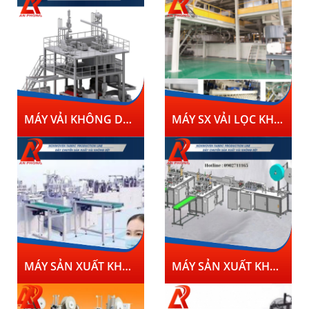
MÁY VẢI KHÔNG DỆT PP(S,SS,SMS,SMMS)
MÁY SX VẢI LỌC KHÁNG KHUẨN MELT-BLOWN
MÁY SẢN XUẤT KHẨU TRANG TỰ ĐỘNG 4
MÁY SẢN XUẤT KHẨU TRANG TỰ ĐỘNG 3