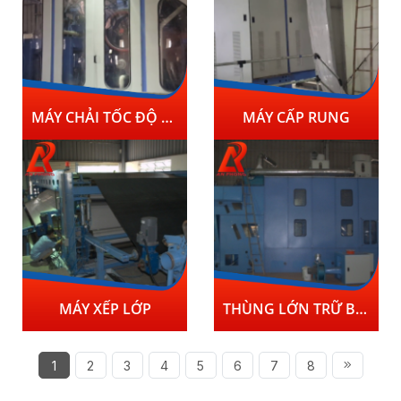
MÁY CHẢI TỐC ĐỘ CAO
MÁY CẤP RUNG
MÁY XẾP LỚP
THÙNG LỚN TRỮ BÔNG
1
2
3
4
5
6
7
8