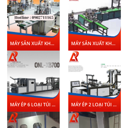
MÁY SẢN XUẤT KHẨU TRANG TỰ ĐỘNG 2
MÁY SẢN XUẤT KHẨU TRANG TỰ ĐỘNG
MÁY ÉP 6 LOẠI TÚI XB700 TỰ ĐỘNG
MÁY ÉP 2 LOẠI TÚI C700