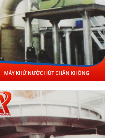
MÁY KHỬ NƯỚC HÚT CHÂN KHÔNG