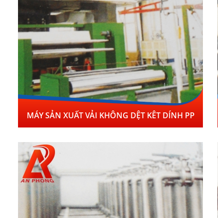
MÁY SẢN XUẤT VẢI KHÔNG DỆT KÊT DÍNH PP