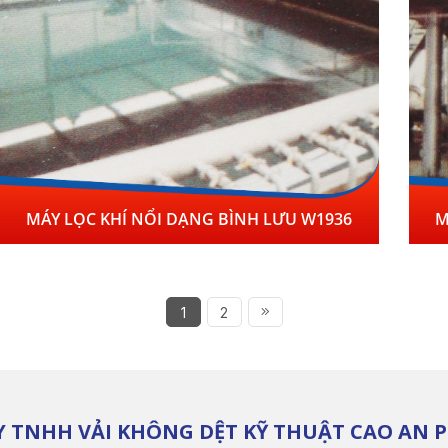
MÁY LỌC KHÍ NỔI DẠNG BÌNH LƯU W1936
M
1
2
Y TNHH VẢI KHÔNG DỆT KỸ THUẬT CAO AN