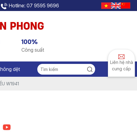
Hotline: 07 9595 9696
AN PHONG
g
100%
Công suất
Liên hệ nhà
không dệt
cung cấp
ỂU W1941