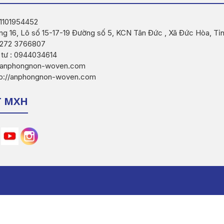
 1101954452
ng 16, Lô số 15-17-19 Đường số 5, KCN Tân Đức , Xã Đức Hòa, Tỉ
 0272 3766807
 tư : 0944034614
o@anphongnon-woven.com
tp://anphongnon-woven.com
T MXH