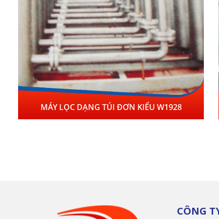
MÁY LỌC DẠNG TÚI ĐƠN KIỂU W1928
CÔNG T