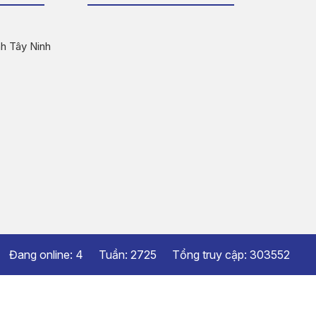
nh Tây Ninh
Đang online:
4
Tuần:
2725
Tổng truy cập:
303552