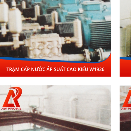
TRẠM CẤP NƯỚC ÁP SUẤT CAO KIỂU W1926