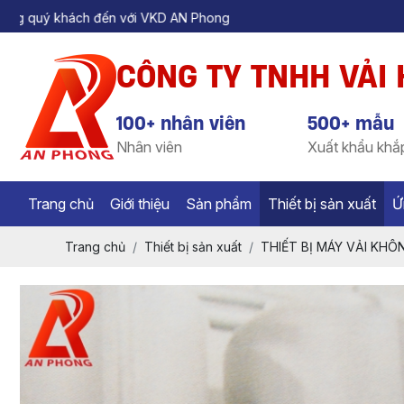
h đến với VKD AN Phong
CÔNG TY TNHH VẢI
100+ nhân viên
500+ mẫu
Nhân viên
Xuất khẩu khắp
Trang chủ
Giới thiệu
Sản phẩm
Thiết bị sản xuất
Ứ
Trang chủ
Thiết bị sản xuất
THIẾT BỊ MÁY VẢI KHÔ