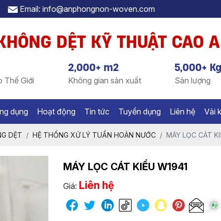
Email: info@anphongnon-woven.com
 KHÔNG DỆT KỸ THUẬT CAO 
2,000+ m2
5,000+ K
 Thế Giới
Không gian sản xuất
Sản lượng
ng dụng
Hoạt động
Tin tức
Tuyển dụng
Liên hệ
Vải 
NG DỆT
HỆ THỐNG XỬ LÝ TUẦN HOÀN NƯỚC
MÁY LỌC CÁT KI
MÁY LỌC CÁT KIỂU W1941
Liên hệ
Giá: