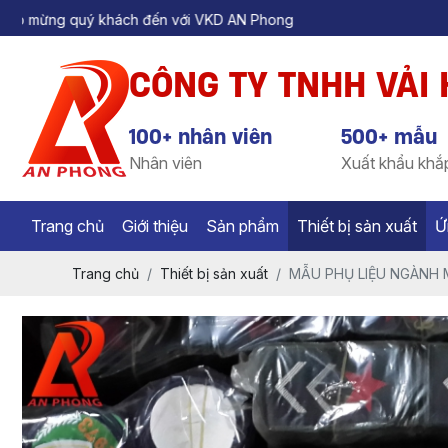
 quý khách đến với VKD AN Phong
CÔNG TY TNHH VẢI
100+ nhân viên
500+ mẫu
Nhân viên
Xuất khẩu khắp
Trang chủ
Giới thiệu
Sản phẩm
Thiết bị sản xuất
Ứ
Trang chủ
Thiết bị sản xuất
MẪU PHỤ LIỆU NGÀNH 