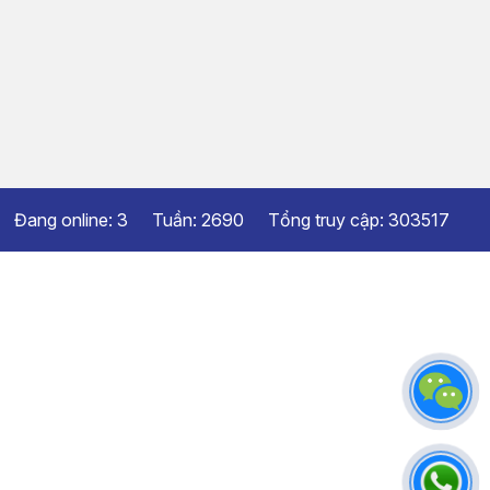
Đang online:
3
Tuần:
2690
Tổng truy cập:
303517