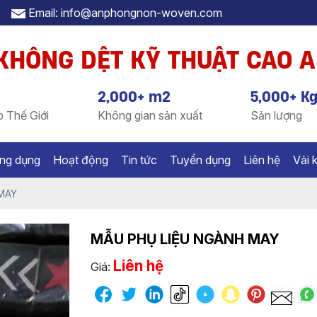
Email: info@anphongnon-woven.com
 KHÔNG DỆT KỸ THUẬT CAO 
2,000+ m2
5,000+ K
 Thế Giới
Không gian sản xuất
Sản lượng
ng dụng
Hoạt động
Tin tức
Tuyển dụng
Liên hệ
Vải 
MAY
MẪU PHỤ LIỆU NGÀNH MAY
Liên hệ
Giá: