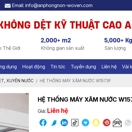
Email: info@anphongnon-woven.com
 KHÔNG DỆT KỸ THUẬT CAO 
2,000+ m2
5,000+ K
 Thế Giới
Không gian sản xuất
Sản lượng
ng dụng
Hoạt động
Tin tức
Tuyển dụng
Liên hệ
Vải 
PET, XUYÊN NƯỚC
HỆ THỐNG MÁY XÂM NƯỚC W1573F
HỆ THỐNG MÁY XÂM NƯỚC W15
Liên hệ
Giá: