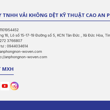
Y TNHH VẢI KHÔNG DỆT KỸ THUẬT CAO AN
 1101954452
ng 16, Lô số 15-17-19 Đường số 5, KCN Tân Đức , Xã Đức Hòa, Tỉ
 0272 3766807
 tư : 0944034614
o@anphongnon-woven.com
tp://anphongnon-woven.com
T MXH