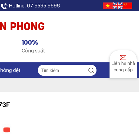
Hotline: 07 9595 9696
AN PHONG
g
100%
Công suất
Liên hệ nhà
không dệt
cung cấp
73F