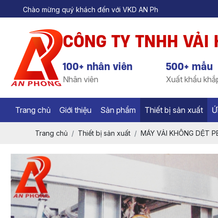
Chào mừng quý khách đến với VKD AN Phong
CÔNG TY TNHH VẢI
100+ nhân viên
500+ mẫu
Nhân viên
Xuất khẩu khắp
Trang chủ
Giới thiệu
Sản phẩm
Thiết bị sản xuất
Ứ
Trang chủ
Thiết bị sản xuất
MÁY VẢI KHÔNG DỆT 