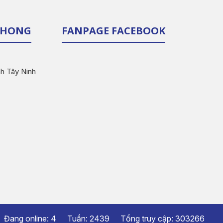
 PHONG
FANPAGE FACEBOOK
nh Tây Ninh
Đang online:
4
Tuần:
2439
Tổng truy cập:
303266