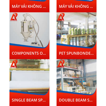
MÁY VẢI KHÔNG DỆT PP(S,SS,SMS,SMMS)
MÁY VẢI KHÔNG DỆT PP 2 S TẠI VIỆT NAM
COMPONENTS OF SPUNBOND LINE
PET SPUNBONDED NEEDLE PUNCHED NONWOVEN LINE
SINGLE BEAM SPUNBON NONWOVEN LINE
DOUBLE BEAM SPUNBOND NONWOVEN LINE