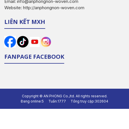
Email: info@anphongnon-woven.com
Website: http://anphongnon-woven.com
LIÊN KẾT MXH
FANPAGE FACEBOOK
Copyright ©
AN PHONG Co.,ltd.
All rights reserved.
Đang online:
5
Tuần:
1777
Tổng truy cập:
302604