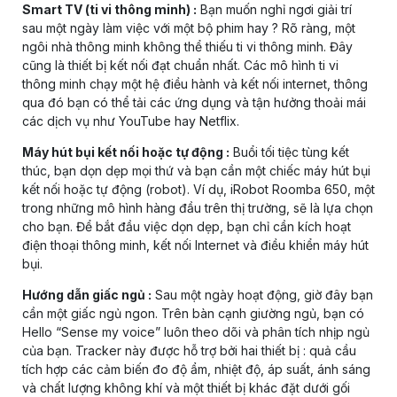
Smart TV (ti vi thông minh) :
Bạn muốn nghỉ ngơi giải trí
sau một ngày làm việc với một bộ phim hay ? Rõ ràng, một
ngôi nhà thông minh không thể thiếu ti vi thông minh. Đây
cũng là thiết bị kết nối đạt chuẩn nhất. Các mô hình ti vi
thông minh chạy một hệ điều hành và kết nối internet, thông
qua đó bạn có thể tải các ứng dụng và tận hưởng thoải mái
các dịch vụ như YouTube hay Netflix.
Máy hút bụi kết nối hoặc tự động :
Buổi tối tiệc tùng kết
thúc, bạn dọn dẹp mọi thứ và bạn cần một chiếc máy hút bụi
kết nối hoặc tự động (robot). Ví dụ, iRobot Roomba 650, một
trong những mô hình hàng đầu trên thị trường, sẽ là lựa chọn
cho bạn. Để bắt đầu việc dọn dẹp, bạn chỉ cần kích hoạt
điện thoại thông minh, kết nối Internet và điều khiển máy hút
bụi.
Hướng dẫn giấc ngủ :
Sau một ngày hoạt động, giờ đây bạn
cần một giấc ngủ ngon. Trên bàn cạnh giường ngủ, bạn có
Hello “Sense my voice” luôn theo dõi và phân tích nhịp ngủ
của bạn. Tracker này được hỗ trợ bởi hai thiết bị : quả cầu
tích hợp các cảm biến đo độ ẩm, nhiệt độ, áp suất, ánh sáng
và chất lượng không khí và một thiết bị khác đặt dưới gối