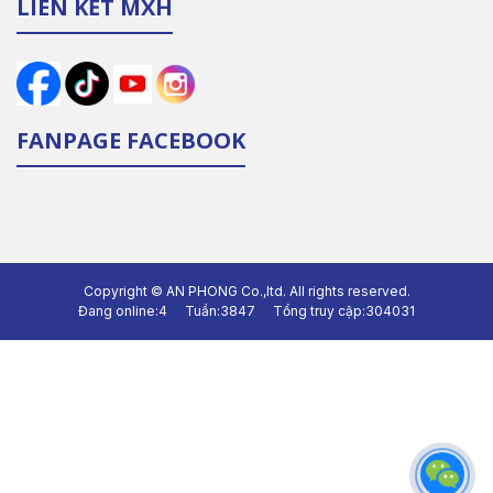
LIÊN KẾT MXH
FANPAGE FACEBOOK
Copyright ©
AN PHONG Co.,ltd.
All rights reserved.
Đang online:
4
Tuần:
3847
Tổng truy cập:
304031