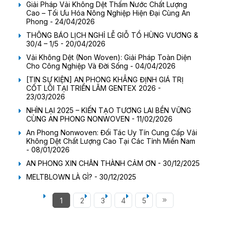
Giải Pháp Vải Không Dệt Thấm Nước Chất Lượng
Cao – Tối Ưu Hóa Nông Nghiệp Hiện Đại Cùng An
Phong - 24/04/2026
THÔNG BÁO LỊCH NGHỈ LỄ GIỖ TỔ HÙNG VƯƠNG &
30/4 – 1/5 - 20/04/2026
Vải Không Dệt (Non Woven): Giải Pháp Toàn Diện
Cho Công Nghiệp Và Đời Sống - 04/04/2026
[TIN SỰ KIỆN] AN PHONG KHẲNG ĐỊNH GIÁ TRỊ
CỐT LÕI TẠI TRIỂN LÃM GENTEX 2026 -
23/03/2026
NHÌN LẠI 2025 – KIẾN TẠO TƯƠNG LAI BỀN VỮNG
CÙNG AN PHONG NONWOVEN - 11/02/2026
An Phong Nonwoven: Đối Tác Uy Tín Cung Cấp Vải
Không Dệt Chất Lượng Cao Tại Các Tỉnh Miền Nam
- 08/01/2026
AN PHONG XIN CHÂN THÀNH CẢM ƠN - 30/12/2025
MELTBLOWN LÀ GÌ? - 30/12/2025
1
2
3
4
5