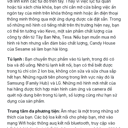
với lỉnh kỉnh các túi đồ trên tay. Thay vì việc lục túi quần
hoặc túi xách chìa khóa, bạn chỉ cần mở cửa bằng việc ấn
ngón tay của mình trên khóa thông minh hoặc ấn điện thoại
thông minh thông qua một ứng dụng được cài đặt sẵn. Trong
số những mô hình có tiếng nhất trên thị trường hiện nay, bạn
có thể tin tưởng vào Kevo, một sản phẩm chất lượng của
công ty đến từ Tây Ban Nha, Tesa. Nếu bạn muốn mua mô
hình rẻ hơn nhưng vẫn đảm bảo chất lượng, Candy House
của Sesame sẽ làm bạn hài lòng.
Tủ lạnh :
Bạn chuyển thực phẩm vào tủ lạnh, trong đó có
bia và đồ uống. Nhờ tủ lạnh kết nối, bạn có thể biết được
trong tủ chỉ còn 2 lon bia, không còn sữa và sữa chua sắp
hết hạn. Những người tiên phong trong lĩnh vực này đó là
Samsung (Family Hub) và LG. Những mô hình mới nhất của
hai hãng được tích hợp màn hình cảm ứng và camera để
quét nội dung bên trong tủ lạnh, số lượng cũng như hạn sử
dụng của sản phẩm.
Trung tâm đa phương tiện:
Âm nhạc là một trong những sở
thích của bạn. Các bộ loa kết nối cho phép bạn, nhờ vào
mạng Wifi hoặc thông auq kết nối bluetooth, truy cập vào