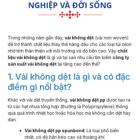
NGHIỆP VÀ ĐỜI SỐNG
Trong những năm gần đây,
vải không dệt
(vải non woven)
đã trở thành chất liệu thay thế hàng đầu cho các loại túi nilon
nhờ tính thân thiện với môi trường và độ bền cao. Vậy
chất
liệu vải không dệt
là gì và tại sao nhu cầu tìm kiếm
công ty
sản xuất vải không dệt
lại tăng cao đến thế?
1. Vải không dệt là gì và có đặc
điểm gì nổi bật?
Khác với vải dệt truyền thống,
vải không dệt pp
được tạo ra
từ các hạt nhựa tổng hợp (thường là Polypropylene) thông
qua quá trình nhiệt học hoặc hóa học mà không cần dệt hay
đan.
Vải không dệt pp spunbond
: Là loại phổ biến
nhất, có độ bền kéo cao và thoáng khí.