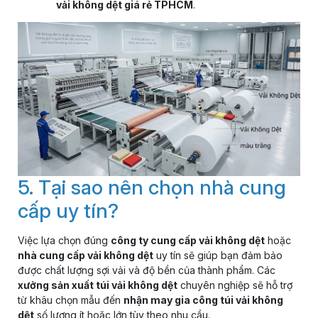
vải không dệt giá rẻ TPHCM
.
5. Tại sao nên chọn nhà cung
cấp uy tín?
Việc lựa chọn đúng
công ty cung cấp vải không dệt
hoặc
nhà cung cấp vải không dệt
uy tín sẽ giúp bạn đảm bảo
được chất lượng sợi vải và độ bền của thành phẩm. Các
xưởng sản xuất túi vải không dệt
chuyên nghiệp sẽ hỗ trợ
từ khâu chọn mẫu đến
nhận may gia công túi vải không
dệt
số lượng ít hoặc lớn tùy theo nhu cầu.