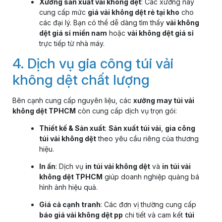
Xưởng sản xuất vải không dệt
: Các xưởng này
cung cấp mức
giá vải không dệt rẻ tại kho
cho
các đại lý. Bạn có thể dễ dàng tìm thấy
vải không
dệt giá sỉ miền nam
hoặc
vải không dệt giá sỉ
trực tiếp từ nhà máy.
4. Dịch vụ gia công túi vải
không dệt chất lượng
Bên cạnh cung cấp nguyên liệu, các
xưởng may túi vải
không dệt TPHCM
còn cung cấp dịch vụ trọn gói:
Thiết kế & Sản xuất
:
Sản xuất túi vải
,
gia công
túi vải không dệt
theo yêu cầu riêng của thương
hiệu.
In ấn
: Dịch vụ
in túi vải không dệt
và
in túi vải
không dệt TPHCM
giúp doanh nghiệp quảng bá
hình ảnh hiệu quả.
Giá cả cạnh tranh
: Các đơn vị thường cung cấp
báo giá vải không dệt pp
chi tiết và cam kết
túi