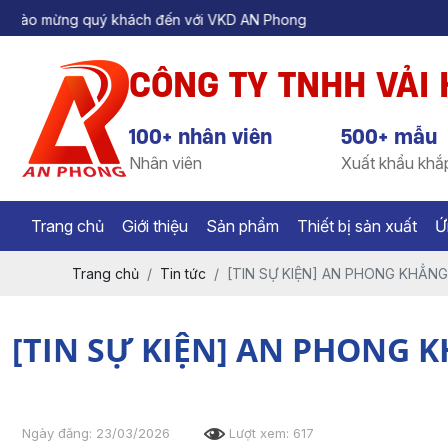
đến với VKD AN Phong
CÔNG TY TNHH VẢI
100+ nhân viên
500+ mẫu
Nhân viên
Xuất khẩu khắp
Trang chủ
Giới thiệu
Sản phẩm
Thiết bị sản xuất
Ứ
Trang chủ
Tin tức
[TIN SỰ KIỆN] AN PHONG KHẲNG
[TIN SỰ KIỆN] AN PHONG K
Ngày đăng: 23/03/2026
Lượt xem: 617