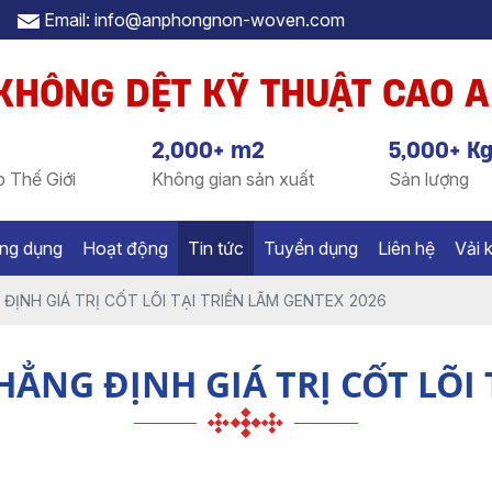
Email: info@anphongnon-woven.com
 KHÔNG DỆT KỸ THUẬT CAO 
2,000+ m2
5,000+ K
 Thế Giới
Không gian sản xuất
Sản lượng
ng dụng
Hoạt động
Tin tức
Tuyển dụng
Liên hệ
Vải 
 ĐỊNH GIÁ TRỊ CỐT LÕI TẠI TRIỂN LÃM GENTEX 2026
HẲNG ĐỊNH GIÁ TRỊ CỐT LÕI 