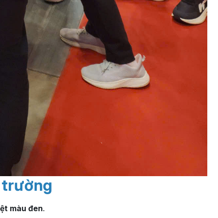
ị trường
dệt màu đen
.