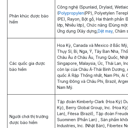
Công nghệ (Spunlaid, Drylaid, Wetlaid
(
Polypropylen
(PP), Polyetylen Terep
Phân khúc được bảo
(PE), Rayon, Bột gỗ, Hai thành phần (
hiểm
lớp, Nhiều lớp), Chức năng (Dùng một
Ứng dụng (Xây dựng,
Dệt may
, Chăm 
Hoa Kỳ, Canada và Mexico ở Bắc Mỹ,
Thụy Sĩ, Bỉ, Nga, Ý, Tây Ban Nha, Thổ
Châu Âu ở Châu Âu, Trung Quốc, Nhậ
Các quốc gia được
Singapore, Malaysia, Úc, Thái Lan, In
bảo hiểm
còn lại của Châu Á-Thái Bình Dương,
quốc Ả Rập Thống nhất, Nam Phi, Ai Cậ
Trung Đông và Châu Phi, Brazil, Argen
Nam Mỹ.
Tập đoàn Kimberly-Clark (Hoa Kỳ) Du
Kỳ), Berry Global Group, Inc. (Hoa K
Lan), Fitesa (Brazil), Tập đoàn Fre
Người chơi thị trường
Suominen (Phần Lan) , Sản phẩm không
được bảo hiểm
Industries, Inc. (Nhật Bản), Fibertex 