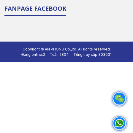
FANPAGE FACEBOOK
Copyright ©
AN PHONG Co.,ltd.
All rights reserved.
Đang online:
2
Tuần:
2804
Tổng truy cập:
303631