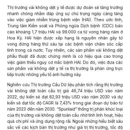
Thị trường vải không dệt y tế được dự đoán sẽ tăng trưởng
nhanh chóng nhằm đáp ứng sự chú trọng ngày càng tăng
vào việc giảm nhiễm trùng bệnh viện (HAI). Theo ước tính,
Trung tâm Kiểm soát và Phòng ngừa Dịch bệnh (CDC) báo
cáo khoảng 1,7 triệu HAI và 99.000 ca tử vong hàng năm ở
Hoa Kỳ. HAI hiện được xếp hạng là nguyên nhân gây tử
vong đứng hàng thứ sáu tại các bệnh viện chăm sóc cấp
tính trong cả nước. Tuy nhiên, các sản phẩm vải không dệt
phẫu thuật đã được chứng minh là có hiệu quả cao trong
việc giảm thiểu nguy cơ mắc bệnh HAI. Do đó, việc đưa các
sản phẩm vải không dệt y tế ra thị trường là phản ứng trực
tiếp trước những yếu tố ảnh hưởng này.
Nghiên cứu Thị trường Cầu Dữ liệu phân tích rằng thị trường
vải không dệt toàn cầu trị giá 46,74 triệu USD vào năm
2022, dự kiến ​​sẽ đạt 82,93 triệu USD vào năm 2030 và dự
kiến ​​sẽ đạt tốc độ CAGR là 7,43% trong giai đoạn dự báo từ
năm 2023 đến năm 2030. “Spunlaid” thống trị phân khúc loại
của thị trường vải không dệt toàn cầu nhờ tính linh hoạt, hiệu
quả chi phí và ứng dụng rộng rãi. Ngoài những hiểu biết sâu
sắc về các kịch bản thị trường như giá trị thị trường, tốc độ