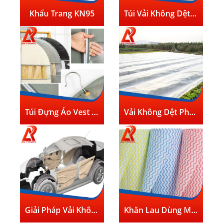
Khẩu Trang KN95
Túi Vải Không Dệt Cán Màng
Túi Đựng Áo Vest Bằng Vải Không Dệt
Vải Không Dệt Phủ Cỏ Trong Nông Nghiệp
Giải Pháp Vải Không Dệt Cho Ngành Công Nghiệp Ô Tô
Khăn Lau Dùng Một Lần