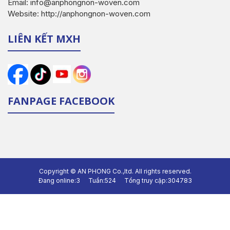
Email: info@anphongnon-woven.com
Website: http://anphongnon-woven.com
LIÊN KẾT MXH
FANPAGE FACEBOOK
Copyright ©
AN PHONG Co.,ltd.
All rights reserved.
Đang online:
3
Tuần:
524
Tổng truy cập:
304783