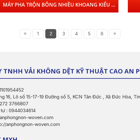
MÁY PHA TRỘN BÔNG NHIỀU KHOANG KIỂU FA028C + MÁY LÀM SẠCH BÔNG KIỂU JWF1124A
1
2
3
4
5
6
Y TNHH VẢI KHÔNG DỆT KỸ THUẬT CAO AN
 1101954452
ng 16, Lô số 15-17-19 Đường số 5, KCN Tân Đức , Xã Đức Hòa, Tỉ
 0272 3766807
 tư : 0944034614
o@anphongnon-woven.com
tp://anphongnon-woven.com
T MXH