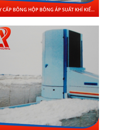
MÁY CẤP BÔNG HỘP BÔNG ÁP SUẤT KHÍ KIỂU W1061B;W1062A