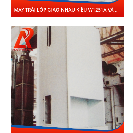
MÁY TRẢI LỚP GIAO NHAU KIÊU W1251A VÀ W1252