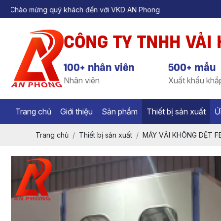
g quý khách đến với VKD AN Phong
CÔNG TY TNHH VẢI
100+ nhân viên
500+ mẫu
Nhân viên
Xuất khẩu khắp
Trang chủ
Giới thiệu
Sản phẩm
Thiết bị sản xuất
Ứ
Trang chủ
Thiết bị sản xuất
MÁY VẢI KHÔNG DỆT F