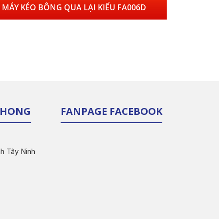
MÁY KÉO BÔNG QUA LẠI KIỂU FA006D
 PHONG
FANPAGE FACEBOOK
nh Tây Ninh