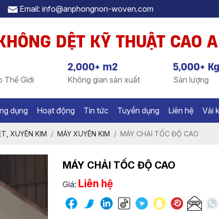
Email: info@anphongnon-woven.com
 KHÔNG DỆT KỸ THUẬT CAO 
2,000+ m2
5,000+ K
 Thế Giới
Không gian sản xuất
Sản lượng
ng dụng
Hoạt động
Tin tức
Tuyển dụng
Liên hệ
Vải 
ET, XUYÊN KIM
MÁY XUYÊN KIM
MÁY CHẢI TỐC ĐỘ CAO
MÁY CHẢI TỐC ĐỘ CAO
Liên hệ
Giá: