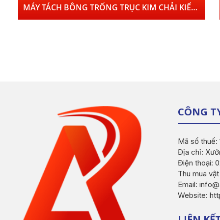
MÁY TÁCH BÔNG TRỐNG TRỤC KIM CHẢI KIỂU ZBG041; ZBG042
CÔNG T
Mã số thuế:
Địa chỉ: Xưở
Điện thoại:
Thu mua vật
Email: inf
Website: ht
LIÊN KẾ