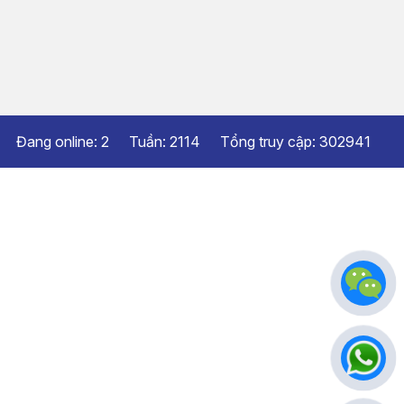
Đang online:
2
Tuần:
2114
Tổng truy cập:
302941