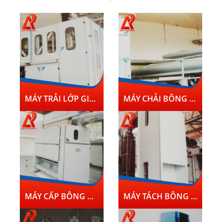
MÁY TRẢI LỚP GIAO NHAU KIÊU W1251A VÀ W1252
MÁY CHẢI BÔNG KIỂU W1201;W1203;W1204
MÁY CẤP BÔNG HỘP BÔNG ÁP SUẤT KHÍ KIỂU W1061B;W1062A
MÁY TÁCH BÔNG TRỐNG TRỤC KIM CHẢI KIỂU ZBG041; ZBG042