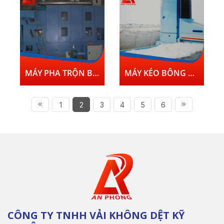
MÁY PHA TRỘN BÔNG NHIỀU KHOANG KIỂU FA028C + MÁY LÀM SẠCH BÔNG KIỂU JWF1124A
MÁY KÉO BÔNG QUA LẠI KIỂU FA006D
1
2
3
4
5
6
CÔNG TY TNHH VẢI KHÔNG DỆT KỸ