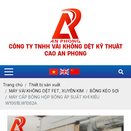
CÔNG TY TNHH VẢI KHÔNG DỆT KỸ THUẬT
CAO AN PHONG
Trang chủ
Thiết bị sản xuất
MÁY VẢI KHÔNG DỆT FET, XUYÊN KIM
BÔNG KÉO SỢI
MÁY CẤP BÔNG HỘP BÔNG ÁP SUẤT KHÍ KIỂU
W1061B;W1062A