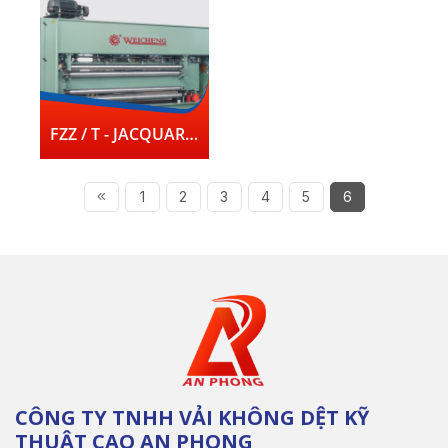
FZZ / T - JACQUARD NEEDLE LOOM
1
2
3
4
5
6
CÔNG TY TNHH VẢI KHÔNG DỆT KỸ
THUẬT CAO AN PHONG