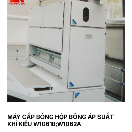
MÁY CẤP BÔNG HỘP BÔNG ÁP SUẤT
KHÍ KIỂU W1061B;W1062A