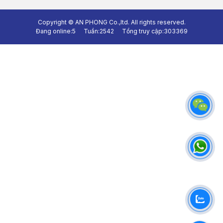
Copyright ©
AN PHONG Co.,ltd.
All rights reserved.
Đang online:
5
Tuần:
2542
Tổng truy cập:
303369