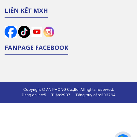
LIÊN KẾT MXH
FANPAGE FACEBOOK
Copyright ©
AN PHONG Co.,ltd.
All rights reserved.
Đang online:
5
Tuần:
2937
Tổng truy cập:
303764