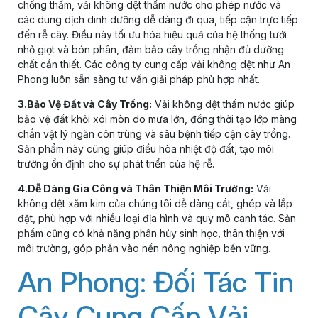
chống thấm, vải không dệt thấm nước cho phép nước và
các dung dịch dinh dưỡng dễ dàng đi qua, tiếp cận trực tiếp
đến rễ cây. Điều này tối ưu hóa hiệu quả của hệ thống tưới
nhỏ giọt và bón phân, đảm bảo cây trồng nhận đủ dưỡng
chất cần thiết. Các công ty cung cấp vải không dệt như An
Phong luôn sẵn sàng tư vấn giải pháp phù hợp nhất.
3.Bảo Vệ Đất và Cây Trồng:
Vải không dệt thấm nước giúp
bảo vệ đất khỏi xói mòn do mưa lớn, đồng thời tạo lớp màng
chắn vật lý ngăn côn trùng và sâu bệnh tiếp cận cây trồng.
Sản phẩm này cũng giúp điều hòa nhiệt độ đất, tạo môi
trường ổn định cho sự phát triển của hệ rễ.
4.Dễ Dàng Gia Công và Thân Thiện Môi Trường:
Vải
không dệt xăm kim của chúng tôi dễ dàng cắt, ghép và lắp
đặt, phù hợp với nhiều loại địa hình và quy mô canh tác. Sản
phẩm cũng có khả năng phân hủy sinh học, thân thiện với
môi trường, góp phần vào nền nông nghiệp bền vững.
An Phong: Đối Tác Tin
Cậy Cung Cấp Vải