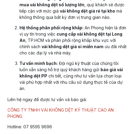
mua vải không dệt số lượng lớn
, quý khách sẽ được
tiếp cận với mức giá
vải không dệt giá rẻ tại kho
mà
không thông qua bất kỳ đơn vị trung gian nào.
Hệ thống phân phối rộng khắp:
An Phong hiện là đơn
vị uy tín trong việc
cung cấp vải không dệt tại Long
An
, TP.HCM và phân phối rộng khắp khu vực với
chính sách
vải không dệt giá sỉ miền nam
ưu đãi nhất
cho các đại lý và nhà máy.
Tư vấn minh bạch:
Đội ngũ kỹ thuật của chúng tôi
luôn sẵn sàng hỗ trợ quý khách hàng gửi
báo giá vải
không dệt PP
chi tiết, cũng như tư vấn lựa chọn loại
vải phù hợp nhất với nhu cầu sử dụng thực tế của dự
án.
Liên hệ ngay để được tư vấn và báo giá:
CÔNG TY TNHH VẢI KHÔNG DỆT KỸ THUẬT CAO AN
PHONG
Hotline: 07 9595 9696