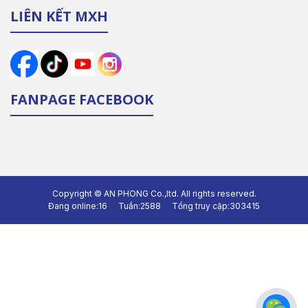
LIÊN KẾT MXH
FANPAGE FACEBOOK
Copyright ©
AN PHONG Co.,ltd.
All rights reserved.
Đang online:
16
Tuần:
2588
Tổng truy cập:
303415