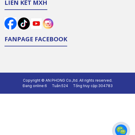
LIÊN KẾT MXH
FANPAGE FACEBOOK
Copyright ©
AN PHONG Co.,ltd.
All rights reserved.
Đang online:
6
Tuần:
524
Tổng truy cập:
304783